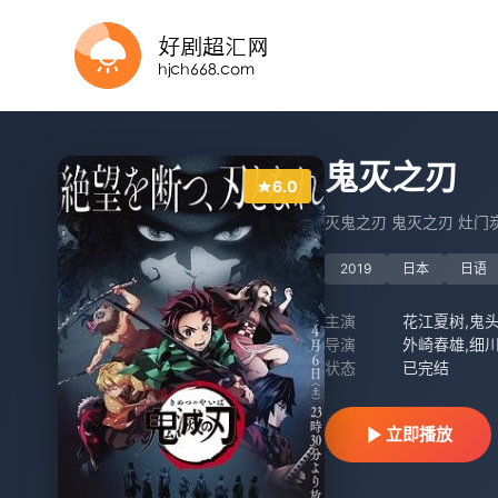
更新至第18集
更新至第6集
第5集
更新至第08集
已完结
全28集
更新至06集
第5集
更新至03集
更新至05集
鬼灭之刃
6.0
灭鬼之刃 鬼灭之刃 灶门炭治郎 立
2019
日本
日语
主演
导演
外崎春雄,细川
状态
已完结
立即播放