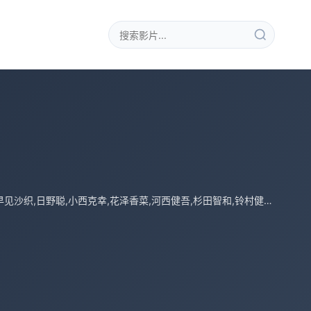
花江夏树,鬼头明里,下野纮,松冈祯丞,冈本信彦,上田丽奈,大塚芳忠,浪川大辅,樱井孝宏,早见沙织,日野聪,小西克幸,花泽香菜,河西健吾,杉田智和,铃村健一,关智一,森川智之,悠木碧,井泽诗织,小泽亚李,花守由美里,关俊彦,绿川光,子安武人,丰崎爱生,木村良平,福山润,小松未可子,坂本真绫,山下大辉,诹访部顺一,平川大辅,楠大典,保志总一朗,植田佳奈,内山昂辉,大桥贤一郎,稻田彻,小清水亚美,森久保祥太郎,白石凉子,伊藤加奈惠,桑谷夏子,立花慎之介,三木真一郎,桑岛法子,佐藤聪美,大地叶,本渡枫,小原好美