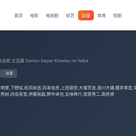
首页
电影
电视剧
综艺
动漫
体育
短剧
志篇 Demon Slayer Kimetsu no Yaiba
动漫
秀树,间岛崇宽,伊藤祐毅,野中卓也,五味伸介,宫原秀二,高桥贤