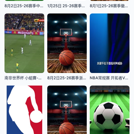
8月2日25-26赛季中乙联赛 广州蒲公英VS武汉三镇B队
1月25日 25-26赛季法甲第19轮 马赛VS朗斯
8月1日25-26赛季徽BA 马鞍山VS淮北
南非世界杯 小組賽-A 南非(非洲) VS (南美洲)烏拉圭下半场FIFAWorldCuSouthAfricavsUruguayndHalf国语
8月2日25-26赛季浙BA 南湖97VS84秀洲
NBA常规赛 开拓者VS独行侠 20251117