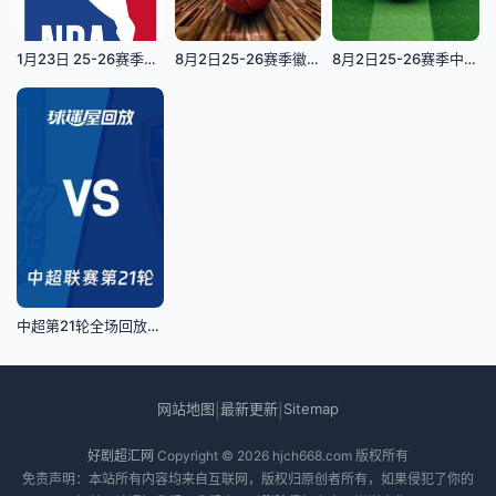
1月23日 25-26赛季NBA常规赛 湖人VS快船$3小时6分17秒
8月2日25-26赛季徽BA 池州VS滁州
8月2日25-26赛季中超联赛 深圳新鹏城VS重庆铜梁龙
中超第21轮全场回放：天津津门虎vs云南玉昆
网站地图
最新更新
Sitemap
|
|
好剧超汇网
Copyright © 2026
hjch668.com
版权所有
免责声明：本站所有内容均来自互联网，版权归原创者所有，如果侵犯了你的