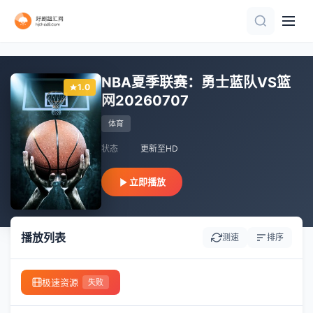
正片
更新国语
正片
正片
HD
更新国语
正片
正片
20260801
NBA夏季联赛：勇士蓝队VS篮
1.0
网20260707
体育
状态
更新至HD
立即播放
播放列表
测速
排序
极速资源
失败