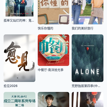
孤单又灿烂的神：鬼怪十周年特辑
快乐你懂的
我们的美好旅行
中餐厅·南洋拾光季
愈见2026
荒野独居第四季(中配版)