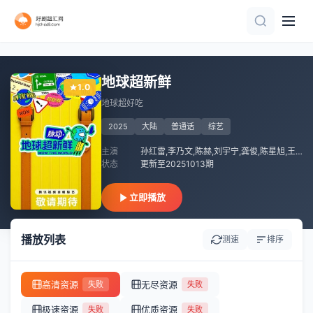
全4集
第20260807期
第1期
第5集完结
更新至20260807期
第12集完结
更新至07期
第7集完结
更新至第20集
更新至20260808期
地球超新鲜
1.0
地球超好吃
2025
大陆
普通话
综艺
主演
孙红雷,李乃文,陈赫,刘宇宁,龚俊,陈星旭,王玉雯,欧阳娣娣
状态
更新至20251013期
立即播放
播放列表
测速
排序
高清资源
无尽资源
失败
失败
极速资源
优质资源
失败
失败