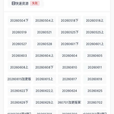
快速资源
失败
20260504下
20260504上
20260518下
20260518上
20260519
20260521
20260525下
20260525上
20260527
20260528
20260601下
20260601上
20260603
20260604上
20260604
20260605
20260608上
20260608下
20260610
20260611
20260615加更版
20260615上
20260617
20260618
20260622下
20260622上
20260624
20260625
20260629下
20260629上
20260701加更版第7期
20260702