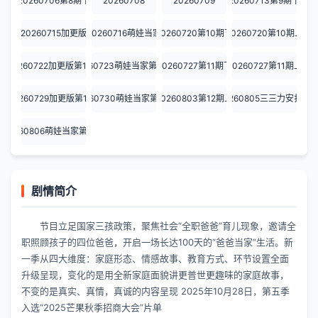
20260706第8期下
20260708
20260709
20260713第9期下
20260715加更版
20260716萌娃当家
20260720第10期下
20260720第10期上
20260722加更版第10期
20260723萌娃当家第10期
20260727第11期下
20260727第11期上
20260729加更版第11期
20260730萌娃当家第11期
20260803第12期上
20260805三三力安扎染
20260806萌娃当家第12期
剧情简介
节目立足国家三孩政策，聚焦社会“全职爸爸”育儿现象，邀请全
职照顾孩子的四位爸爸，开启一场长达100天的“爸爸当家”生活。新
一季从四大维度：家庭形态、情感故事、教育方式、环节设置全面
升级呈现，变化的是用全新家庭面貌讲更普世更趣味的家庭故事，
不变的是真实、真情，真诚的内容呈现 2025年10月28日，第五季
入选“2025芒果秋季招商大会”片单