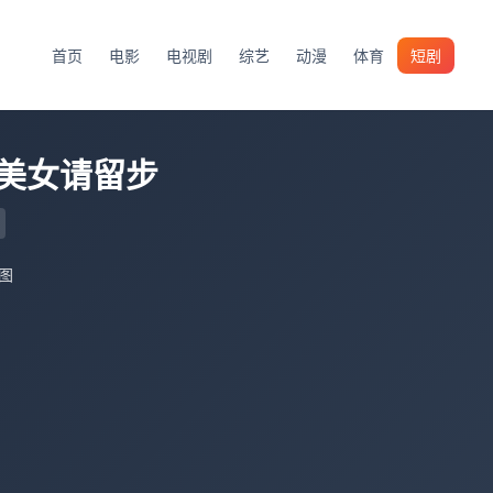
首页
电影
电视剧
综艺
动漫
体育
短剧
美女请留步
图