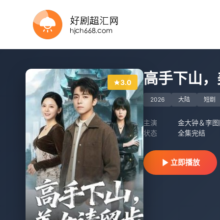
完结
全集完结
更新全集
全集完结
更新第27集
完结
已完结
全集完结
完结
全集完结
高手下山，
3.0
2026
大陆
短剧
主演
金大钟＆李图
状态
全集完结
立即播放