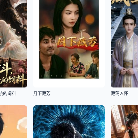
统的饲料
月下藏芳
藏莺入怀