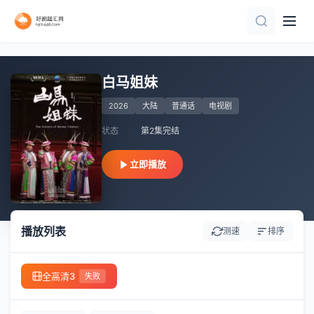
完结
已完结
已完结
已完结 共4集
全26集
全5集
全集
全集
已完结 共24集
连载中 连载到6集
白马姐妹
2026
大陆
普通话
电视剧
状态
第2集完结
立即播放
播放列表
测速
排序
全高清3
失败