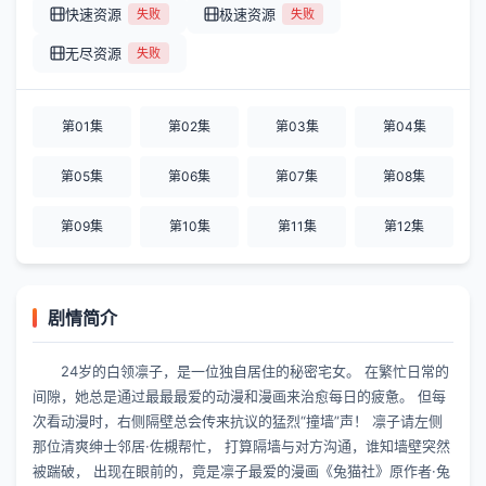
快速资源
极速资源
失败
失败
无尽资源
失败
第01集
第02集
第03集
第04集
第05集
第06集
第07集
第08集
第09集
第10集
第11集
第12集
剧情简介
24岁的白领凛子，是一位独自居住的秘密宅女。 在繁忙日常的
间隙，她总是通过最最最爱的动漫和漫画来治愈每日的疲惫。 但每
次看动漫时，右侧隔壁总会传来抗议的猛烈“撞墙”声！ 凛子请左侧
那位清爽绅士邻居·佐槻帮忙， 打算隔墙与对方沟通，谁知墙壁突然
被踹破， 出现在眼前的，竟是凛子最爱的漫画《兔猫社》原作者·兔