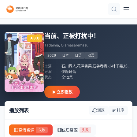
第12集完结
HD中字
一口气看完
TC中字
已完结
正片
第29集
更新至10集
更新至09集
第109集完结
当前、正被打扰中！
3.0
Tadaima, Ojamasaremasu!
2026
日本
日语
动漫
主演
石川界人,花泽香菜,石谷春贵,小林千晃,杉山里穗,富田美忧,诸星堇
导演
伊魔崎斋
状态
全12集
立即播放
播放列表
测速
排序
高清资源
优质资源
失败
失败