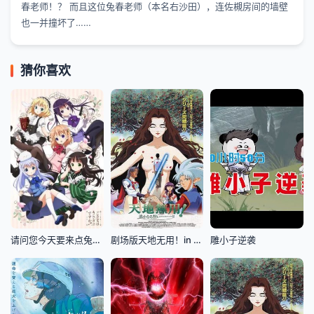
春老师！？ 而且这位兔春老师（本名右沙田），连佐槻房间的墙壁
也一并撞坏了……
猜你喜欢
请问您今天要来点兔子吗
剧场版天地无用！in LOVE2：遥远的思念
雕小子逆袭