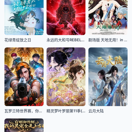
花绿青绽放之日
永远的大和号REBEL3199第六章碧蓝迷宫
剧场版 天地无用！in LOVE2：遥远的思念
瓦罗兰特世界赛，你让我一个黑铁当大哥
精灵梦叶罗丽第11季(下)
云月大陆