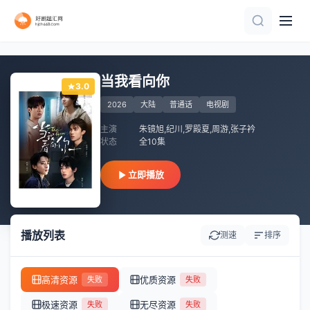
全集
第22集完结
更新至第3集
全集
已完结
全集
已完结
全集
已完结 共6集
第113集完结
当我看向你
3.0
2026
大陆
普通话
电视剧
主演
朱镜旭,纪川,罗殿夏,周游,张子衿
状态
全10集
立即播放
播放列表
测速
排序
高清资源
优质资源
失败
失败
极速资源
无尽资源
失败
失败