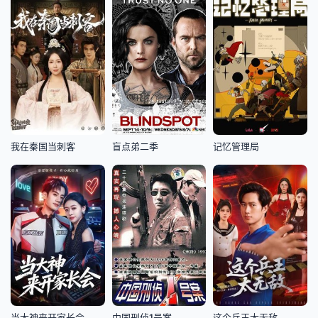
我在秦国当刺客
盲点弟二季
记忆管理局
当大神来开家长会
中国刑侦1号案
这个兵王太无敌