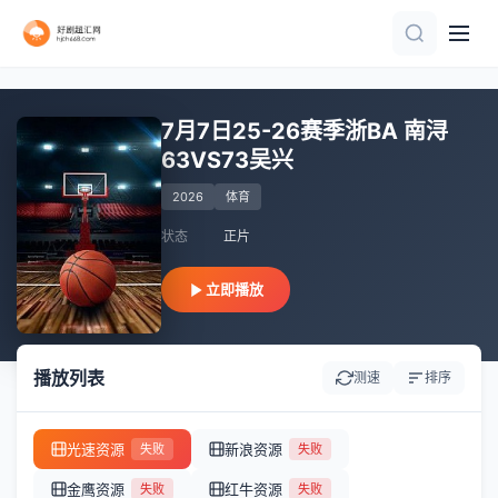
HD
哥伦比亚VS加纳
HD
HD
正片
正片
更新至第01集
正片
正片
更新至HD
7月7日25-26赛季浙BA 南浔
63VS73吴兴
2026
体育
状态
正片
立即播放
播放列表
测速
排序
光速资源
新浪资源
失败
失败
金鹰资源
红牛资源
失败
失败