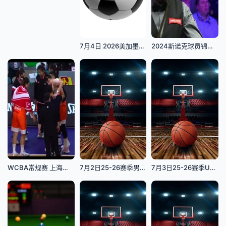
7月4日 2026美加墨世界杯十六分之一决赛 哥伦比亚VS加纳
2024斯诺克球员锦标赛张安达6-5马克·塞尔比20240224(李照)
WCBA常规赛 上海浦发银行VS天津冠岚 20240224(常识)
7月2日25-26赛季男篮世预赛非洲赛区 利比亚VS南苏
7月3日25-26赛季U17男篮世界杯9-16名排位赛 日本VS新西兰