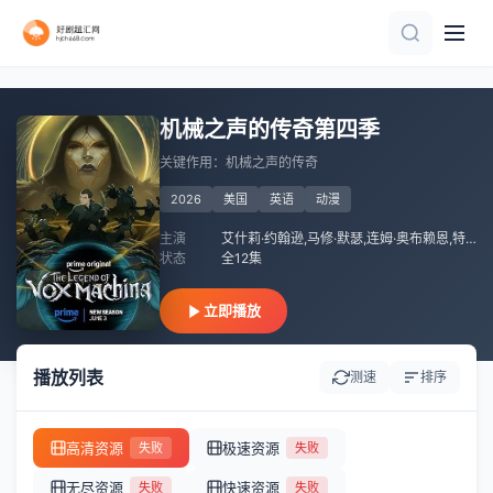
更新至15集
第109集完结
第9集
第51集完结
连载中 连载到3集
第6集完结
第11集完结
第4集
全12集
第20集完结
机械之声的传奇第四季
关键作用：机械之声的传奇
2026
美国
英语
动漫
主演
艾什莉·约翰逊,马修·默瑟,连姆·奥布赖恩,特拉维斯·威林厄姆,萨姆·里格尔,塔利辛·贾夫,劳拉·贝利,玛丽莎·蕾
状态
全12集
立即播放
播放列表
测速
排序
高清资源
极速资源
失败
失败
无尽资源
快速资源
失败
失败