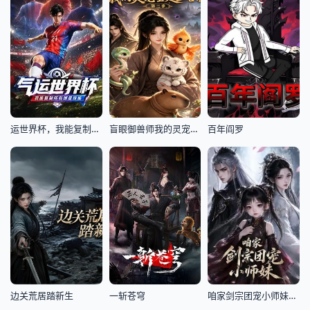
运世界杯，我能复制所有球星技能
盲眼御兽师我的灵宠全是上古神第三季
百年阎罗
边关荒居踏新生
一斩苍穹
咱家剑宗团宠小师妹第一季