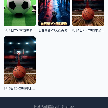
8月4日25-26赛季蒙超联赛四分之一决赛 第一回合 乌兰察布队VS包头队
长春喜都VS大连英博B队
8月4日25-26赛季全国青年篮球联赛 福建浔兴81VS106上海久事
8月6日25-26赛季浙BA 长兴69VS70安吉
网站地图
最新更新
Sitemap
|
|