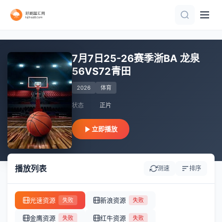
正片
正片
更新至HD
正片
正片
正片
正片
正片
正片
正片
7月7日25-26赛季浙BA 龙泉
56VS72青田
2026
体育
状态
正片
立即播放
播放列表
测速
排序
光速资源
新浪资源
失败
失败
金鹰资源
红牛资源
失败
失败