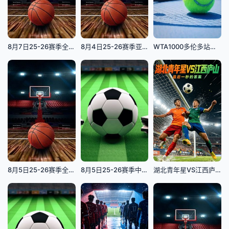
8月7日25-26赛季全国青年篮球联赛 上海久事91VS74龙狮青年
8月4日25-26赛季亚洲大学生篮球联赛 蒙古国立大学VS政治大学
WTA1000多伦多站女单第三轮：斯维托丽娜VS波塔波娃
8月5日25-26赛季全国青年篮球联赛 新疆广汇60VS88上海久事
8月5日25-26赛季中乙联赛 上海海港B队VS山西崇德荣海
湖北青年星VS江西庐山