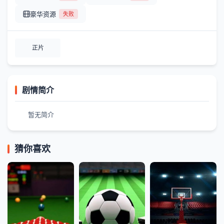
豪华资源
失败
正片
剧情简介
暂无简介
猜你喜欢