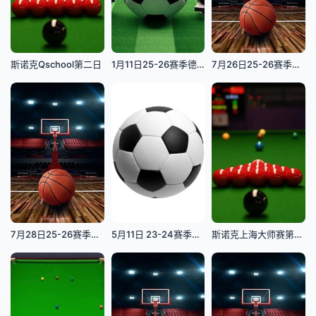
斯诺克Qschool第二日
1月11日25-26赛季德甲联赛 门兴格拉德巴赫VS奥格斯堡
7月26日25-26赛季徽BA 合肥VS阜阳
7月28日25-26赛季浙BA 萧山65VS57西湖
5月11日 23-24赛季沙联第31轮 吉达联合VS达曼协作
斯诺克上海大师赛第二轮：凯伦·威尔逊VS罗尼·奥沙利文