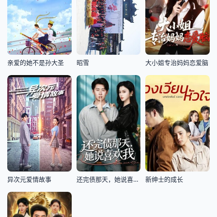
亲爱的她不是孙大圣
昭雪
大小姐专治妈妈恋爱脑
异次元爱情故事
还完债那天，她说喜欢我
新绅士的成长