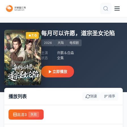
已完结
完结
全集
已完结
更新第20集
全集
第16集完结
全集
已完结
全集
每月可以许愿，道宗圣女沦陷
7.0
2026
大陆
电视剧
主演
许鹏＆白淼
状态
全集
立即播放
播放列表
测速
排序
高清3
失败