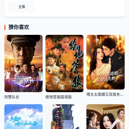
全集
猜你喜欢
傅太太离婚又双叒失败了
刑警队长
绝地苍狼国语版