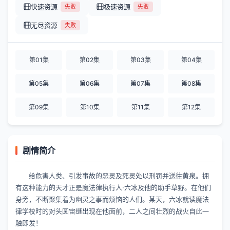
快速资源
极速资源
失败
失败
无尽资源
失败
第01集
第02集
第03集
第04集
第05集
第06集
第07集
第08集
第09集
第10集
第11集
第12集
剧情简介
给危害人类、引发事故的恶灵及死灵处以刑罚并送往黄泉。拥
有这种能力的天才正是魔法律执行人·六冰及他的助手草野。在他们
身旁，不断聚集着为幽灵之事而烦恼的人们。某天，六冰就读魔法
律学校时的对头圆宙继出现在他面前，二人之间壮烈的战火自此一
触即发！