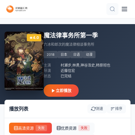
第8集
第39集完结
更新至15集
第4集完结
第50集已完结
第15集
第8集
第6集
更新至06集
第64集完结
魔法律事务所第一季
4.0
六冰和郎次的魔法律相谈事务所
2018
日本
日语
动漫
主演
村瀬步,林勇,神谷浩史,柿原彻也
导演
近藤信宏
状态
已完结
立即播放
播放列表
测速
排序
高清资源
优质资源
失败
失败