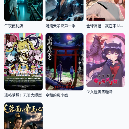
午夜便利店
混沌天帝诀第一季
全球高温：我在末世囤积百亿物资
少女怪兽焦糖味
班格梦想！无限大缪型
令和的斑小姐