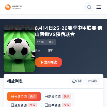
HD
正片
完结
更新至HD
HD
HD
正片
正片
更新至HD
更新至HD
6月14日25-26赛季中甲联赛 佛
山南狮VS陕西联合
2026
体育
状态
正片
立即播放
播放列表
测速
排序
光速资源
新浪资源
失败
失败
金鹰资源
红牛资源
失败
失败