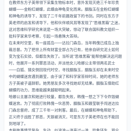
在教师东方子英带领下采集生物标本时，意外发现灭绝三千年珍贵
蝴蝶——金粉红蝴蝶，此蝶由神龟变化而来。胭脂玉在金粉红蝴蝶
和神龟的诱导下，发现了二千年前聂政留下的书剑。同时在东方子
英老师的启发和诱导下，他和伙伴顺风耳等发现了“思维黑箱”之迷，
这对思维科学研究来说是一场大突破，惊动了联合国科教文组织一
批科学家来华考察，引起一场悬殊大答辩。
在未来时空里，有一座孤岛——达拉门森岛，当年韩傀已成岛上独
裁总督。为了把世上所有财富全部占为已有，他亲自研究泥土如何
变为宝石实验，但都告失败了。当听说“思维黑箱”能帮他解决这问题
时，他展开一系列罪恶活动，并派他女儿哈娜公主带领两名武士
——白狐、猎女倒回现代时空，寻找胭脂玉，胭脂玉却在未来时空
中的蝴蝶迷宫遇到聂莹，由于误了和科学家答辩时间，她的老师东
方子英被子逼辞职。她男朋友多次寻找她却无结果。胭脂玉借助红
蝴蝶的功力，思维能越来越聪明起来。
哈娜公主屡次和她进行较量，都告失败，韩傀一怒之下下令炸毁蝴
蝶迷宫。为了彻底打败韩傀一伙恶势，胭脂玉和聂莹联手闯进达拉
门森总督府，成了三千年一对刺客。最后，在蝴蝶和神龟帮助下，
正义终于战胜了邪恶，天狼被消灭，可是东方子英老师在也不能回
到地球了。
本剧故事情节复杂、生动、似波浪一浪高过一浪，险象环生，观众