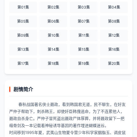
第01集
第02集
第03集
第04集
第05集
第06集
第07集
第08集
第09集
第10集
第11集
第12集
第13集
第14集
第15集
第16集
第17集
第18集
第19集
第20集
剧情简介
春秋战国著名侠士聂政，看到韩国君无道，民不聊生，在好友
严仲子帮助下，刺杀韩王，却使奸臣韩傀逃命，为了不连累他人，
聂政自杀身亡。严仲子冒死盗出聂政尸体厚葬，并将聂政留下一把
缩骨剑及一本记载着神秘诱导基因的著作埋进蝴蝶迷谷。
时间移到1995年夏，武夷山生物夏令营少年科学家胭脂玉、调皮鼠