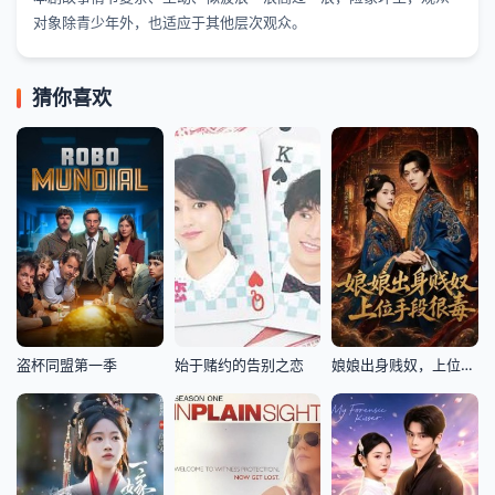
对象除青少年外，也适应于其他层次观众。
猜你喜欢
盗杯同盟第一季
始于赌约的告别之恋
娘娘出身贱奴，上位手段很毒