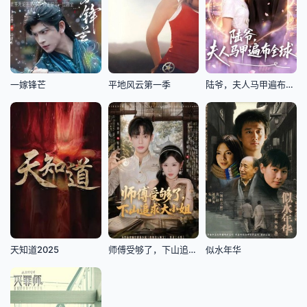
一嫁锋芒
平地风云第一季
陆爷，夫人马甲遍布全球
天知道2025
师傅受够了，下山追求大小姐
似水年华