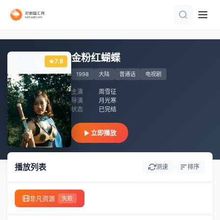
已完结 共6集
全8集
全集
全集
已完结 共12集
全集
第70集完结
全集
已完结 共11集
已完结
金粉红蝴蝶
7.8
1998
大陆
普通话
电视剧
主演
周雪征
导演
月光寒
状态
已完结
立即播放
播放列表
测速
排序
非凡资源
失败