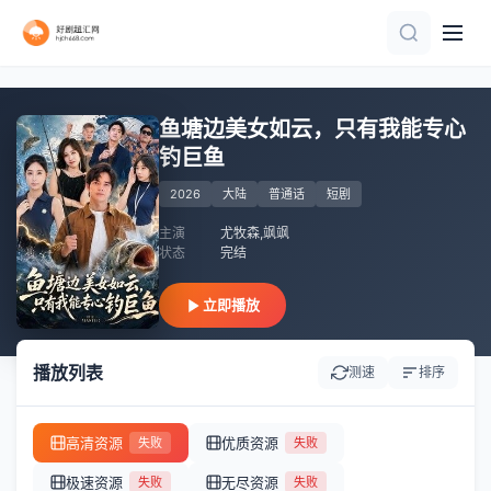
第9集完结
全60集
完结
已完结
更新全集
全集完结
已完结
正片
全集完结
完结
鱼塘边美女如云，只有我能专心
钓巨鱼
2026
大陆
普通话
短剧
主演
尤牧森,飒飒
状态
完结
立即播放
播放列表
测速
排序
高清资源
优质资源
失败
失败
极速资源
无尽资源
失败
失败