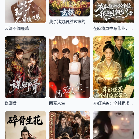
我杀猪刀居然玄铁的
云深不闻鹿鸣
在麻将声中写作业，我逆风翻盘了
谋卿骨
团宠人生
弃妇逆袭：全村跪求带飞