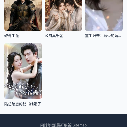
碎骨生花
公府真千金
重生归来：慕少的娇妻飒又甜
陆总暗恋的秘书结婚了
网站地图
最新更新
Sitemap
|
|