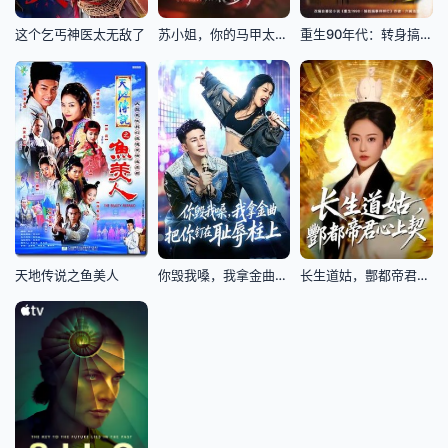
这个乞丐神医太无敌了
苏小姐，你的马甲太多了
重生90年代：转身搞钱搞事
天地传说之鱼美人
你毁我嗓，我拿金曲把你钉在耻辱柱上
长生道姑，酆都帝君心上契