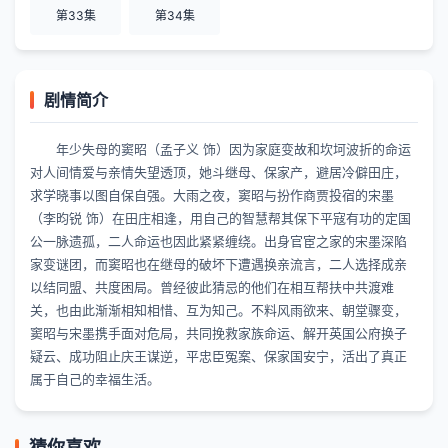
第33集
第34集
剧情简介
年少失母的窦昭（孟子义 饰）因为家庭变故和坎坷波折的命运
对人间情爱与亲情失望透顶，她斗继母、保家产，避居冷僻田庄，
求学晓事以图自保自强。大雨之夜，窦昭与扮作商贾投宿的宋墨
（李昀锐 饰）在田庄相逢，用自己的智慧帮其保下平寇有功的定国
公一脉遗孤，二人命运也因此紧紧缠绕。出身官宦之家的宋墨深陷
家变谜团，而窦昭也在继母的破坏下遭遇换亲流言，二人选择成亲
以结同盟、共度困局。曾经彼此猜忌的他们在相互帮扶中共渡难
关，也由此渐渐相知相惜、互为知己。不料风雨欲来、朝堂骤变，
窦昭与宋墨携手面对危局，共同挽救家族命运、解开英国公府换子
疑云、成功阻止庆王谋逆，平忠臣冤案、保家国安宁，活出了真正
属于自己的幸福生活。
猜你喜欢