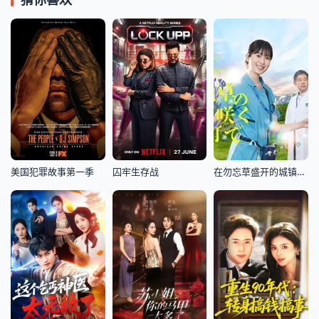
美国犯罪故事第一季
囚牢生存战
在勿忘草盛开的城镇～安昙野诊疗记～