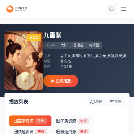
已完结
更新至35集
更新至06集
全集
全集
全集
已完结
全集
全集
第6集
九重紫
2.0
2024
大陆
普通话
电视剧
主演
孟子义,李昀锐,孔雪儿,夏之光,张萌,颜安,李百惠,高上淇,李欣泽,全伊伦,朱俊麟
导演
曾庆杰
状态
全34集
立即播放
播放列表
测速
排序
高清资源
优质资源
失败
失败
快速资源
极速资源
失败
失败