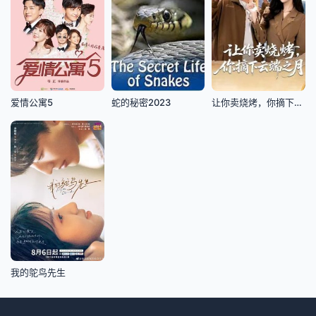
爱情公寓5
蛇的秘密2023
让你卖烧烤，你摘下云端之月
我的鸵鸟先生