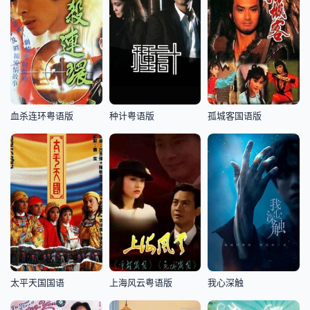
血杀连环粤语版
种计粤语版
孤城客国语版
太平天国国语
上海风云粤语版
我心深触