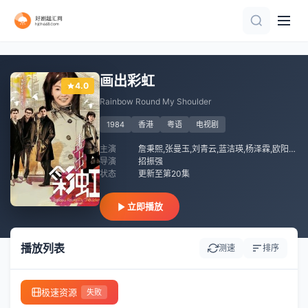
完结
完结
完结
更新至第45集
完结
第28集
完结
全集
完结
第6集
画出彩虹
4.0
Rainbow Round My Shoulder
1984
香港
粤语
电视剧
主演
詹秉熙,张曼玉,刘青云,蓝洁瑛,杨泽霖,欧阳佩珊
导演
招振强
状态
更新至第20集
立即播放
播放列表
测速
排序
极速资源
失败