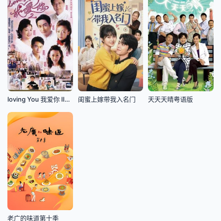
loving You 我爱你 Ⅱ国语版
闺蜜上嫁带我入名门
天天天晴粤语版
老广的味道第十季