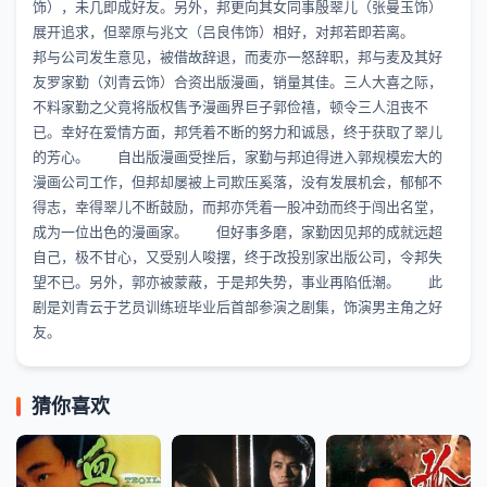
饰），未几即成好友。另外，邦更向其女同事殷翠儿（张曼玉饰）
展开追求，但翠原与兆文（吕良伟饰）相好，对邦若即若离。
邦与公司发生意见，被借故辞退，而麦亦一怒辞职，邦与麦及其好
友罗家勤（刘青云饰）合资出版漫画，销量其佳。三人大喜之际，
不料家勤之父竟将版权售予漫画界巨子郭俭禧，顿令三人沮丧不
已。幸好在爱情方面，邦凭着不断的努力和诚恳，终于获取了翠儿
的芳心。 自出版漫画受挫后，家勤与邦迫得进入郭规模宏大的
漫画公司工作，但邦却屡被上司欺压奚落，没有发展机会，郁郁不
得志，幸得翠儿不断鼓励，而邦亦凭着一股冲劲而终于闯出名堂，
成为一位出色的漫画家。 但好事多磨，家勤因见邦的成就远超
自己，极不甘心，又受别人唆摆，终于改投别家出版公司，令邦失
望不已。另外，郭亦被蒙蔽，于是邦失势，事业再陷低潮。 此
剧是刘青云于艺员训练班毕业后首部参演之剧集，饰演男主角之好
友。
猜你喜欢