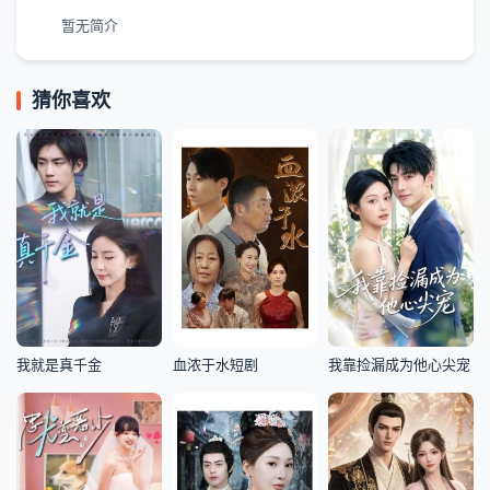
暂无简介
猜你喜欢
我就是真千金
血浓于水短剧
我靠捡漏成为他心尖宠