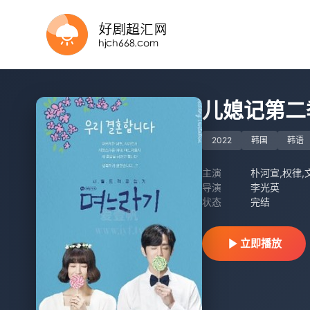
第12集已完结
已完结
更新至04集
已完结
全集
已完结 共24集
已完结
全集
完结
完结
儿媳记第二
2022
韩国
韩语
主演
朴河宣,权律,
导演
李光英
状态
完结
立即播放