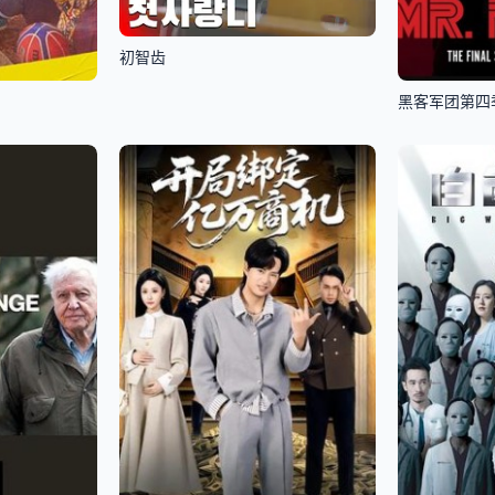
初智齿
黑客军团第四