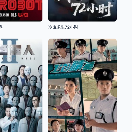
季
冷库求生72小时