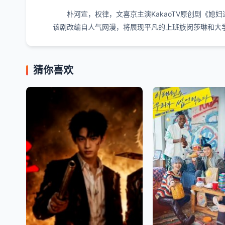
朴河宣，权律，文喜京主演KakaoTV原创剧《媳妇
该剧改编自人气网漫，将展现平凡的上班族闵莎琳和大学
猜你喜欢