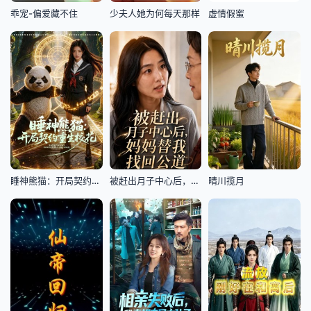
乖宠-偏爱藏不住
少夫人她为何每天那样
虚情假蜜
睡神熊猫：开局契约重生校花
被赶出月子中心后，妈妈替我找回公道
晴川揽月