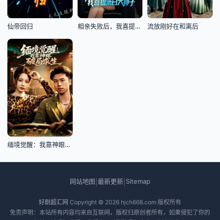
仙帝回归
相亲失败后，我喜提末日大孙子
流放刚好在和离后
缅境觉醒：我靠神眼破局求生
网站地图
最新更新
Sitemap
|
|
好剧超汇网
Copyright © 2026
hjch668.com
版权所有
免责声明：本站所有内容均来自互联网，版权归原创者所有，如果侵犯了你的