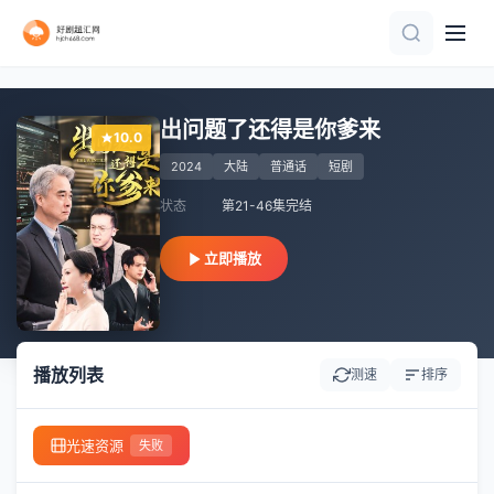
第41-78集完结
完结
完结
正片
全集完结
全集完结
全99集
全100集
全集完结
完结
出问题了还得是你爹来
10.0
2024
大陆
普通话
短剧
状态
第21-46集完结
立即播放
播放列表
测速
排序
光速资源
失败