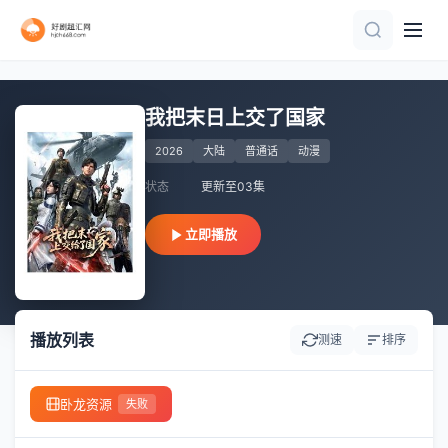
第26集完结
第15集
已完结 共60集
连载中 连载到4集
已完结
第54集完结
第15集
第114集已完结
第5集
第03集
我把末日上交了国家
2026
大陆
普通话
动漫
状态
更新至03集
立即播放
播放列表
测速
排序
卧龙资源
失败