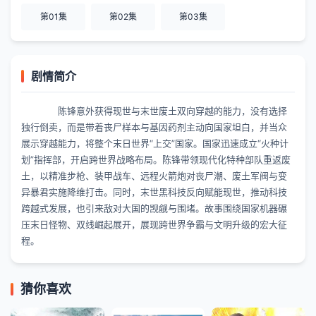
第01集
第02集
第03集
剧情简介
陈锋意外获得现世与末世废土双向穿越的能力，没有选择
独行倒卖，而是带着丧尸样本与基因药剂主动向国家坦白，并当众
展示穿越能力，将整个末日世界“上交”国家。国家迅速成立“火种计
划”指挥部，开启跨世界战略布局。陈锋带领现代化特种部队重返废
土，以精准步枪、装甲战车、远程火箭炮对丧尸潮、废土军阀与变
异暴君实施降维打击。同时，末世黑科技反向赋能现世，推动科技
跨越式发展，也引来敌对大国的觊觎与围堵。故事围绕国家机器碾
压末日怪物、双线崛起展开，展现跨世界争霸与文明升级的宏大征
程。
猜你喜欢