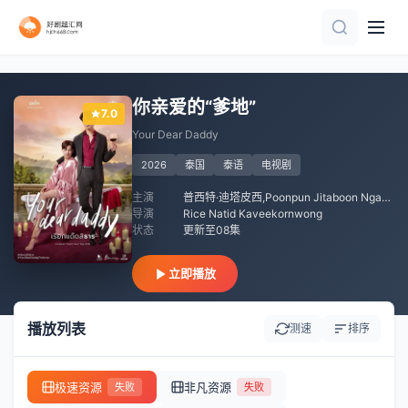
已完结
更新至第1集
全集
全集
全集
第1集
第4集
全集
全集
第13集
你亲爱的“爹地”
7.0
Your Dear Daddy
2026
泰国
泰语
电视剧
主演
普西特·迪塔皮西,Poonpun Jitaboon Ngamboonyarak,赛塔南·马侬阿披楚,Sky Chaithawat
导演
Rice Natid Kaveekornwong
状态
更新至08集
立即播放
播放列表
测速
排序
极速资源
非凡资源
失败
失败