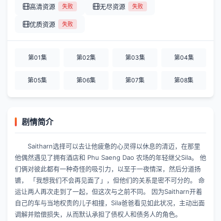
高清资源
无尽资源
失败
失败
优质资源
失败
第01集
第02集
第03集
第04集
第05集
第06集
第07集
第08集
剧情简介
Saitharn选择可以去让他疲惫的心灵得以休息的清迈，在那里
他偶然遇见了拥有酒店和 Phu Saeng Dao 农场的年轻继父Sila。 他
们俩对彼此都有一种奇怪的吸引力，以至于一夜情深，然后分道扬
镳， 「我想我们不会再见面了」，但他们的关系是密不可分的。 命
运让两人再次走到了一起，但这次与之前不同。 因为Saitharn开着
自己的车与当地权贵的儿子相撞，Sila爸爸看见如此状况，主动出面
调解并赔偿损失，从而默认承担了债权人和债务人的角色。