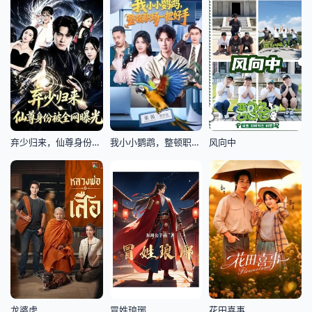
弃少归来，仙尊身份被全网曝光
我小小鹦鹉，整顿职场一把好手
风向中
龙婆虎
冒姓琅琊
花田喜事