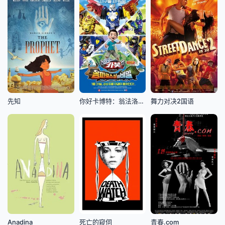
先知
你好卡博特：翁法洛斯岛的秘密
舞力对决2国语
Anadina
死亡的窥伺
青春.com