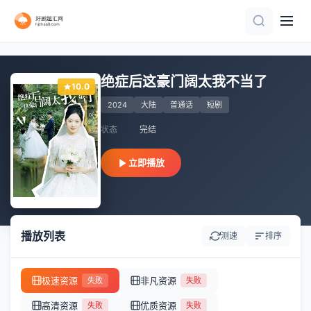
全集完结
全集
全集完结
更新全集
全集完结
更新全集
全集完结
第58集完结
正片
全集完结
绝症后这豪门阔太我不当了
10.0
2024
大陆
普通话
短剧
状态
完结
立即播放
播放列表
测速
排序
极速资源
非凡资源
失败
失败
高清资源
优质资源
失败
失败