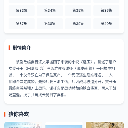
第33集
第34集
第35集
第36集
第37集
第38集
第39集
第40集
剧情简介
该剧改编自晋江文学城团子来袭的小说《逐玉》。讲述了屠户
女樊长玉（田曦薇 饰）与落难侯爷谢征（张凌赫 饰）于困境中相
遇，一个父母双亡为了保住家产，一个死里逃生隐姓埋名，二人一
拍即合决定成婚。先婚后爱日渐生情，后因战乱被迫分开，樊长玉
最终拿着杀猪刀上战场，谢征实是战功赫赫的铁血将军，两人于战
场重逢，携手共筑拨云见日求真相。
猜你喜欢