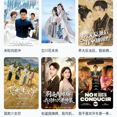
米粒向前冲
忘川花未央
养大反派后，我坐拥朝野
莫欺少女穷
别逼我摊牌，我司机只是伪装
我不喜欢开车第一季2022