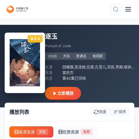
第32集完结
第24集
全集
全集
全集
已完结 共6集
完结
第8集完结
已完结 共11集
全集
逐玉
3.0
Pursuit of Jade
2026
大陆
普通话
电视剧
主演
田曦薇,张凌赫,任豪,孔雪儿,邓凯,李卿,喻钟黎,刘琳,严屹宽,岳旸,杜淳,谭凯,毛林林,叶祖新,于洋,李建义,田丽,寇占文,付淼,卢勇,苑冉,王九胜,高卿尘,贾妮,金珈,林沐然,林思意,何昶希,高上淇,李殿尊,管云鹏,管梓净,张舒沦,李昱唯,向夏,韩浩天,王亭文,曹晏宁,吴佳峻,杨贺文
导演
曾庆杰
状态
第40集已完结
立即播放
播放列表
测速
排序
高清资源
优质资源
失败
失败