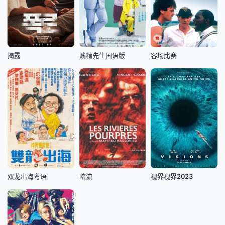
揭露
贱精先生国语版
客场比赛
双龙出海粤语
暗流
视界视界2023