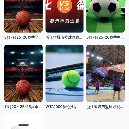
8月7日25-26赛季全国青年篮球联赛 深圳新世纪88VS59四川锦城
浙江省城市篮球联赛全场回放：开化VS衢江
8月7日25-26赛季中超联赛 北京国安VS深圳新鹏城
11月20日25-26赛季NBA常规赛 灰熊VS马刺
WTA1000多伦多站女单第一轮：巴图科娃VS安德莱斯库
浙江省城市篮球联赛全场回放：富阳VS萧山