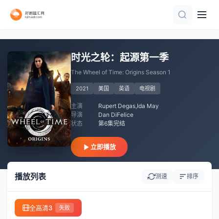
全集
全集
全集
更新至01集
全10集
已完结 共4集
连载中 连载到15集
全集
已完结 共13集
第1集
时光之轮：起源第一季
The Wheel of Time: Origins Season 1
2021
美国
英语
电视剧
主演
Rupert Degas,Ida May
导演
Dan DiFelice
状态
第6集完结
立即播放
播放列表
测速
排序
全高清3
失败