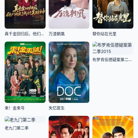
真千金回归后，他们赶走了我这个真财神
万渣朝凰
替你站在光里
布罗肯伍德疑案第二季2015
来！金来号
失忆医生
老九门第二季