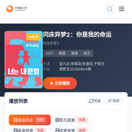
第30期
第3期
更新至第7集
第12期完结
更新至第20集
更新至20260807期
已完结
更新至20260802期
第20260711期
第6集完结
同床异梦2：你是我的命运
8.0
同床异梦2
2017
韩国
韩语
综艺
主演
金九拉,徐章勋,秋瓷炫,于晓光
状态
更新至20260804期
立即播放
播放列表
测速
排序
极速资源
非凡资源
失败
失败
高清资源
优质资源
失败
失败