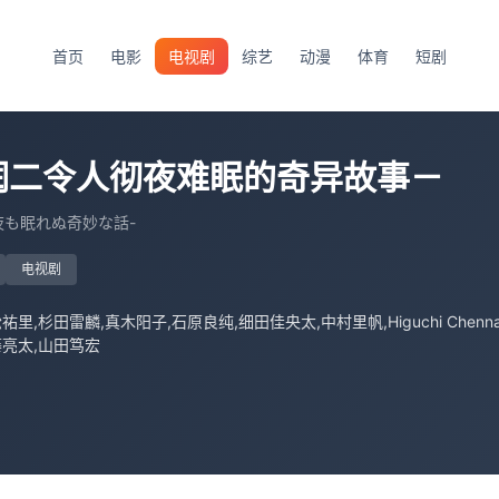
首页
电影
电视剧
综艺
动漫
体育
短剧
润二令人彻夜难眠的奇异故事－
夜も眠れぬ奇妙な話-
电视剧
祐里,杉田雷麟,真木阳子,石原良纯,细田佳央太,中村里帆,Higuchi Chen
藤亮太,山田笃宏