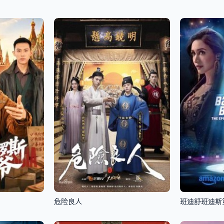
危险良人
班迪舒班迪斯