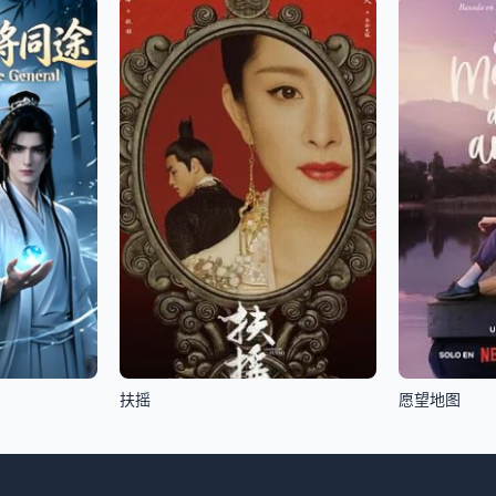
扶摇
愿望地图