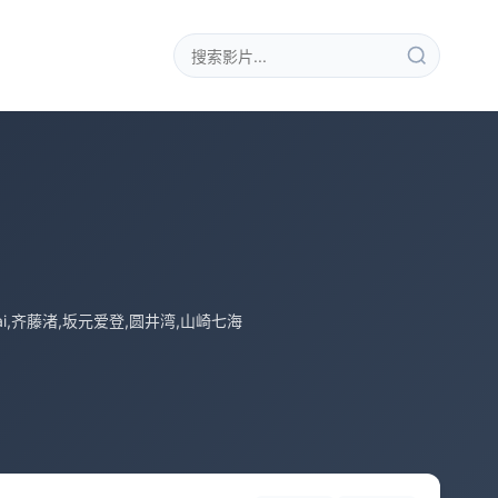
nai,齐藤渚,坂元爱登,圆井湾,山崎七海