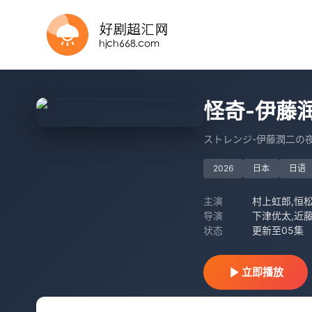
完结
全集
已完结
第8集
全集
第4集
第49集完结
第66集完结
第6集完结
全集
怪奇-伊藤
ストレンジ-伊藤潤二の
2026
日本
日语
主演
村上虹郎,恒松
导演
下津优太,近
状态
更新至05集
立即播放