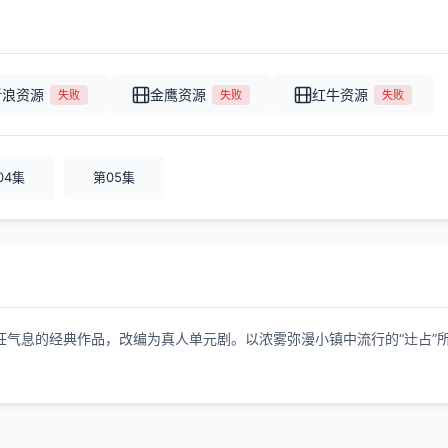
新浪资源
金鹰资源
红牛资源
失败
失败
失败
04集
第05集
狂气息的经典作品，改编为真人单元剧。以浓雾弥漫小镇中流行的“辻占”