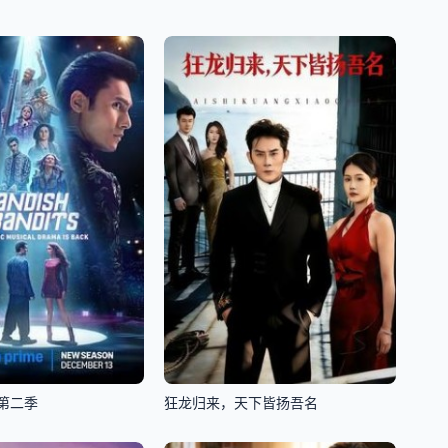
第二季
狂龙归来，天下皆扬吾名