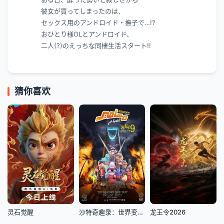
彼女が買ってしまったのは、
セックス用のアンドロイド・撫子で…!?
おひとり様OLとアンドロイド、
二人(?)のえっちな同棲生活スタート!!
猜你喜欢
灵石觉醒
沙特奇趣录：世界变变变第二季
龙王令2026