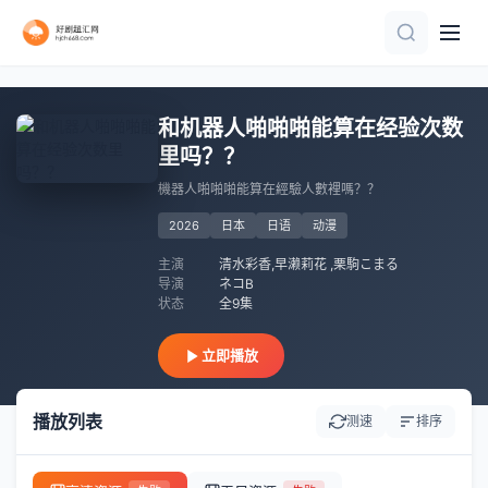
HD国语
已完结 共6集
第54集完结
第7集
第20集完结
第29集
第114集已完结
第22集完结
更新第12集
第17集
和机器人啪啪啪能算在经验次数
里吗？？
機器人啪啪啪能算在經驗人數裡嗎？？
2026
日本
日语
动漫
主演
清水彩香,早濑莉花 ​​​,栗駒こまる
导演
ネコB
状态
全9集
立即播放
播放列表
测速
排序