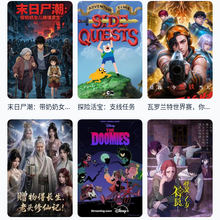
末日尸潮：带奶奶女儿绝境求生
探险活宝：支线任务
瓦罗兰特世界赛，你让我一个黑铁当大哥