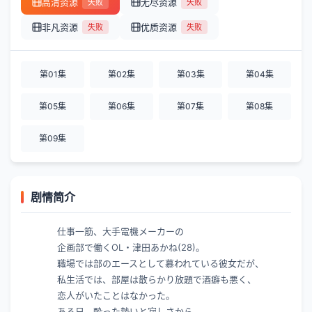
高清资源
无尽资源
失败
失败
非凡资源
优质资源
失败
失败
第01集
第02集
第03集
第04集
第05集
第06集
第07集
第08集
第09集
剧情简介
仕事一筋、大手電機メーカーの
企画部で働くOL・津田あかね(28)。
職場では部のエースとして慕われている彼女だが、
私生活では、部屋は散らかり放題で酒癖も悪く、
恋人がいたことはなかった。
ある日、酔った勢いと寂しさから