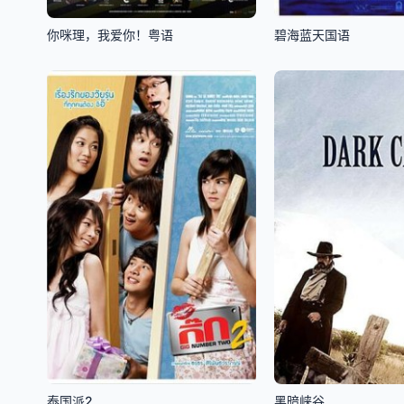
你咪理，我爱你！粤语
碧海蓝天国语
泰国派2
黑暗峡谷