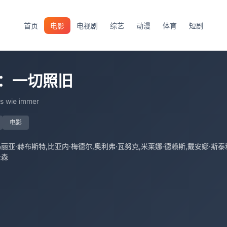
首页
电影
电视剧
综艺
动漫
体育
短剧
：一切照旧
es wie immer
电影
丽亚·赫布斯特,比亚内·梅德尔,奥利弗·瓦努克,米莱娜·德赖斯,‎戴安娜·斯泰利
杜森