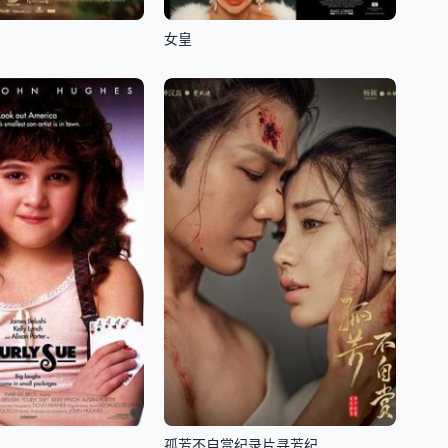
女皇
孤芳不自赏纪录片寻芳纪