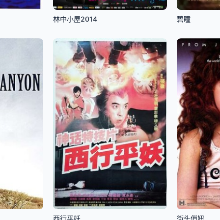
林中小屋2014
碧瞳
西行平妖
街头俏妞