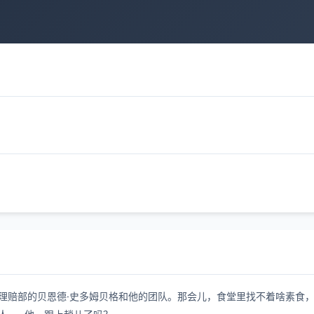
公司理赔部的贝恩德·史多姆贝格和他的团队。那会儿，食堂里找不着啥素