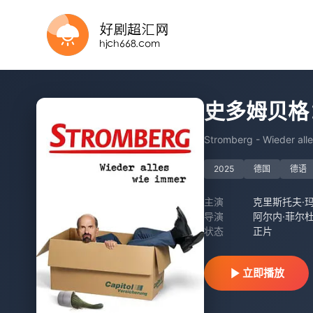
HD
HD
HD国语
HD中字
HD中字
已完结
HD中字
第18集完结
史多姆贝格
Stromberg - Wieder all
2025
德国
德语
主演
克里斯托夫·玛
导演
阿尔内·菲尔
状态
正片
立即播放