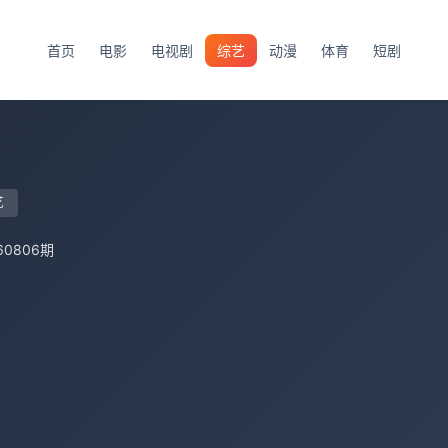
首页
电影
电视剧
综艺
动漫
体育
短剧
艺
60806期