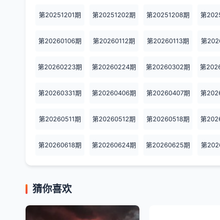
第20251201期
第20251202期
第20251208期
第202
第20260106期
第20260112期
第20260113期
第202
第20260223期
第20260224期
第20260302期
第202
第20260331期
第20260406期
第20260407期
第202
第20260511期
第20260512期
第20260518期
第202
第20260618期
第20260624期
第20260625期
第202
猜你喜欢