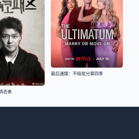
最后通牒：不结就分第四季
病态者