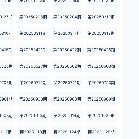
1211期
第20241212期
第20241219期
第20241224期
0127期
第20250203期
第20250204期
第20250210期
0310期
第20250311期
第20250317期
第20250318期
0415期
第20250421期
第20250422期
第20250428期
0526期
第20250527期
第20250602期
第20250603期
0708期
第20250714期
第20250721期
第20250723期
0901期
第20250903期
第20250908期
第20250909期
1007期
第20251013期
第20251014期
第20251020期
1117期
第20251118期
第20251124期
第20251125期