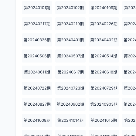
第20240101期
第20240102期
第20240109期
第202
第20240217期
第20240219期
第20240226期
第202
第20240326期
第20240401期
第20240402期
第202
第20240506期
第20240507期
第20240514期
第202
第20240611期
第20240617期
第20240618期
第202
第20240722期
第20240723期
第20240729期
第202
第20240827期
第20240902期
第20240903期
第202
第20241008期
第20241014期
第20241015期
第202