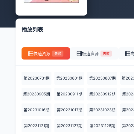
播放列表
快速资源
极速资源
失败
失败
第20230731期
第20230801期
第20230807期
第202
第20230905期
第20230911期
第20230912期
第202
第20231016期
第20231017期
第20231023期
第202
第20231121期
第20231127期
第20231128期
第202