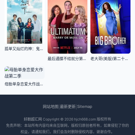
孤单又灿烂的神：鬼怪十周年特辑
最后通牒不结就分第四季
老大哥(美版)第二十八季
母胎单身恋爱大作战第二季
网站地图
最新更新
Sitemap
|
|
好剧超汇网
Copyright © 2026
hjch668.com
版权所有
免责声明：本站所有内容均来自互联网，版权归原创者所有，如果侵犯了你的
权益，请通知我们，我们会及时删除侵权内容，谢谢合作。