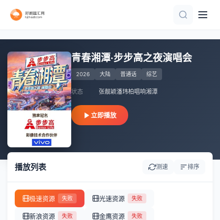
第2期
更新20260808第1期加更
第1期
第1期
更新至第7期
更新至20260709期
全4集
第10期完结
更新至第1期
共10期 更新到9期
青春湘潭·步步高之夜演唱会
2026
大陆
普通话
综艺
状态
张靓颖潘玮柏唱响湘潭
立即播放
播放列表
测速
排序
极速资源
光速资源
失败
失败
新浪资源
金鹰资源
失败
失败