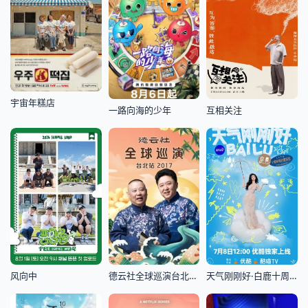
宇宙年糕店
一路向海的少年
互相关注
风向中
德云社全球巡演台北站2017
天气刚刚好·白鹿十周年拾光音乐会