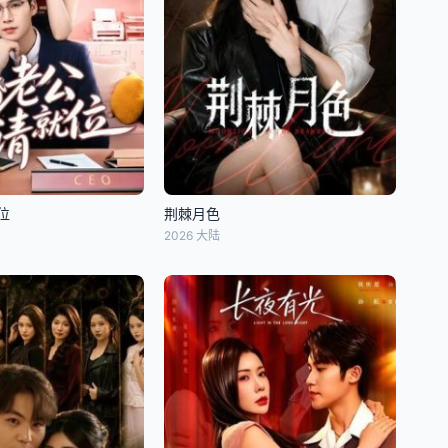
位
荆棘月色
2026 大陆