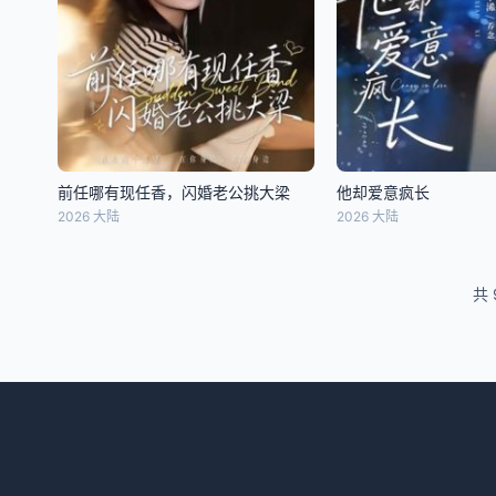
前任哪有现任香，闪婚老公挑大梁
他却爱意疯长
2026 大陆
2026 大陆
共 