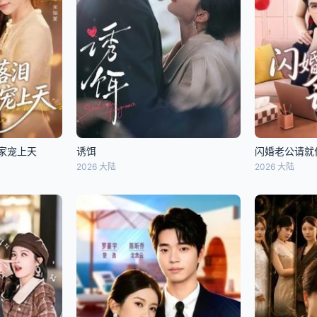
家宠上天
诱饵
闪婚老公请就
2026 大陆
2026 大陆