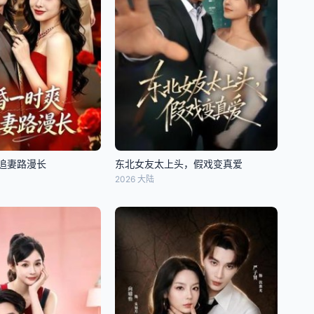
追妻路漫长
东北女友太上头，假戏变真爱
2026 大陆