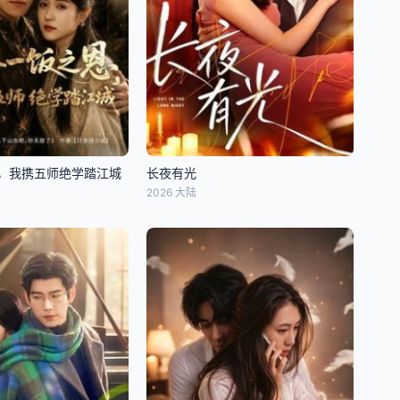
，我携五师绝学踏江城
长夜有光
2026 大陆