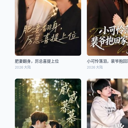
肥妻翻身，厉总喜提上位
小可怜落泪，裴爷抱回
2026 大陆
2026 大陆