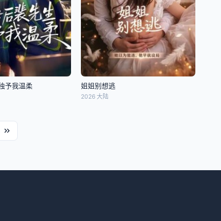
独予我温柔
姐姐别想逃
2026 大陆