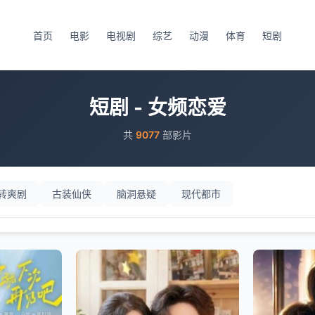
首页
电影
电视剧
综艺
动漫
体育
短剧
短剧 - 女频恋爱
共
9077
部影片
转爽剧
古装仙侠
脑洞悬疑
现代都市