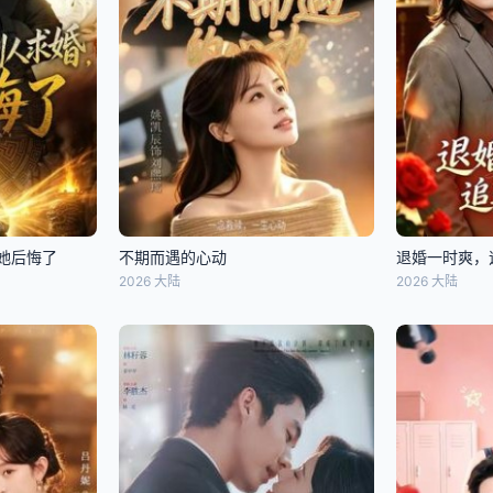
她后悔了
不期而遇的心动
退婚一时爽，
2026 大陆
2026 大陆