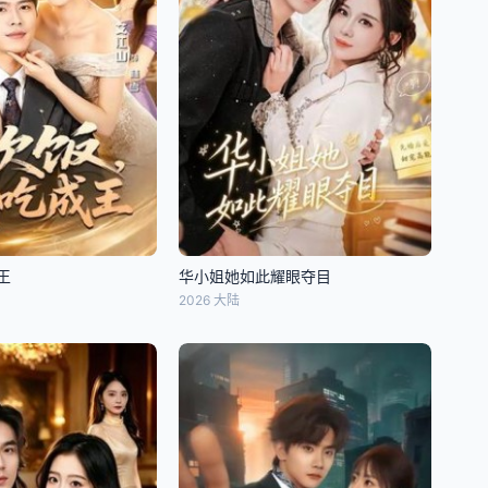
王
华小姐她如此耀眼夺目
2026 大陆