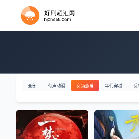
完结
全集完结
完结
完结
完结
完结
完结
全集
完结
完结
完结
完结
完结
完结
完结
完结
完结
全集完结
全集完结
全集完结
全70集
全集
全集
完结
完结
完结
全集完结
全集完结
完结
完结
全部
有声动漫
女频恋爱
年代穿越
反