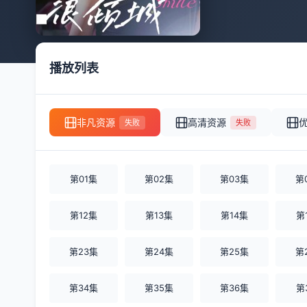
播放列表
非凡资源
高清资源
失败
失败
第01集
第02集
第03集
第
第12集
第13集
第14集
第
第23集
第24集
第25集
第
第34集
第35集
第36集
第