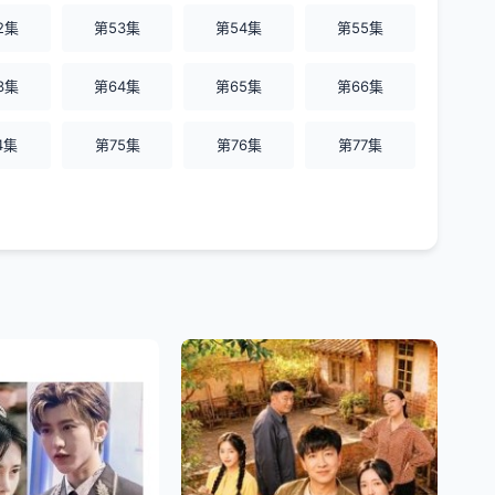
2集
第53集
第54集
第55集
3集
第64集
第65集
第66集
4集
第75集
第76集
第77集