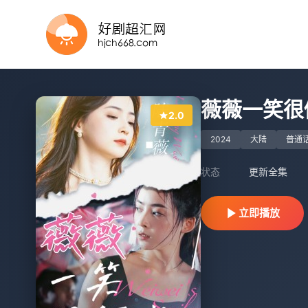
更新全集
第21-53集完结
更新全集
全104集
完结
全集完结
全集完结
全66集
正片
全集完结
薇薇一笑很
2.0
2024
大陆
普通
状态
更新全集
立即播放