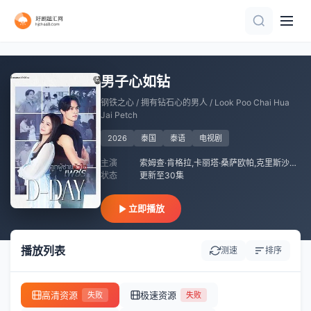
第8集完结
全集
全集
全集
第1集
已完结
全集
第3集完结
全集
第7集完结
男子心如钻
钢铁之心 / 拥有钻石心的男人 / Look Poo Chai Hua
Jai Petch
2026
泰国
泰语
电视剧
主演
索姆查·肯格拉,卡丽塔·桑萨欧帕,克里斯沙达·苏帕普洛姆,Taentawan·Taddeo
状态
更新至30集
立即播放
播放列表
测速
排序
高清资源
极速资源
失败
失败