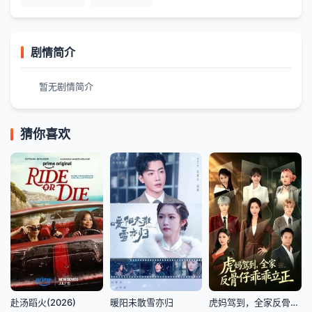
剧情简介
暂无剧情简介
猜你喜欢
赴汤蹈火(2026)
暖阳未散雪亦归
虎妈驾到，全家反骨仔乖乖立正