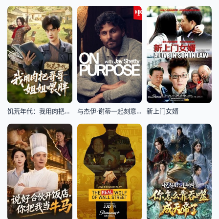
饥荒年代：我用肉把哥哥姐姐喂胖
与杰伊·谢蒂一起刻意为之.第二季
新上门女婿