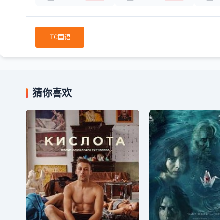
TC国语
猜你喜欢