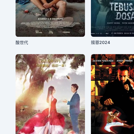
酸世代
赎罪2024