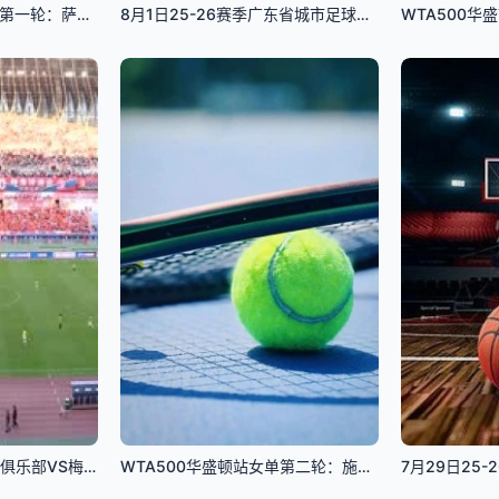
WTA500华盛顿站女单第一轮：萨姆索诺娃VS凯斯
8月1日25-26赛季广东省城市足球超级联赛 肇庆VS茂名
中超联赛 山东泰山足球俱乐部VS梅州客家足球俱乐部 20241102
WTA500华盛顿站女单第二轮：施耐德VS波塔波娃