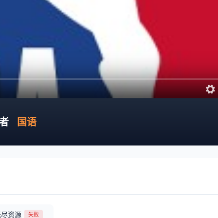
拓者
国语
无尽资源
失败