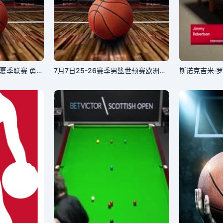
7月7日25-26赛季NBA夏季联赛 勇士蓝队VS篮网
7月7日25-26赛季男篮世预赛欧洲赛区 波兰VS河兰