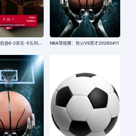
斯诺克吉米·罗伯逊6-2安东·卡扎科夫20230920
NBA常规赛：热火VS奇才20260411