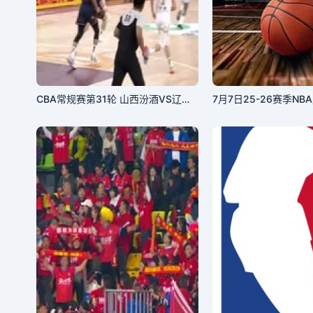
CBA常规赛第31轮 山西汾酒VS辽宁本钢 20240117(原声)