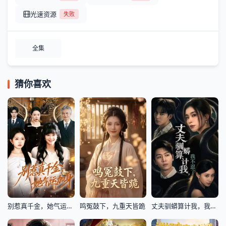
光速资源
失败
全集
猜你喜欢
别惹真千金，她气运加身
鸣冤鼓下，九重天皆跪
丈夫驯蟒算计我，我不忍了