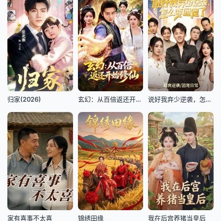
归家(2026)
玄幻：从百倍返还开始修仙
说好我弃少逆袭，怎么变团宠了
家有喜事不太喜
锦绣田缘
我在后宫养猪当皇后