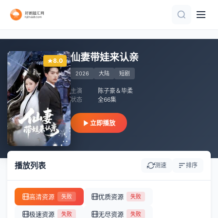
完结
全集完结
全集完结
全集完结
全集完结
全76集
全集完结
全集完结
全集完结
全集完结
仙妻带娃来认亲
8.0
2026
大陆
短剧
主演
陈子豪＆毕柔
状态
全66集
立即播放
播放列表
测速
排序
高清资源
优质资源
失败
失败
极速资源
无尽资源
失败
失败