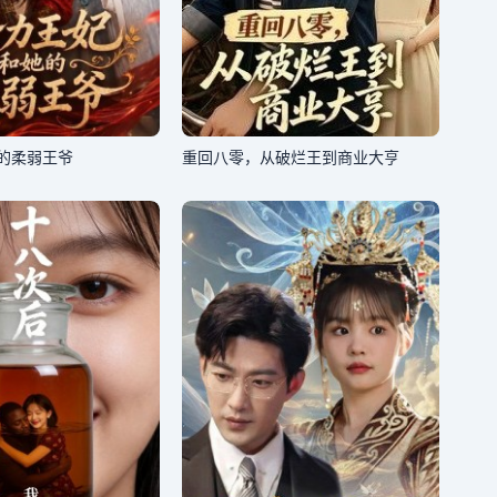
的柔弱王爷
重回八零，从破烂王到商业大亨