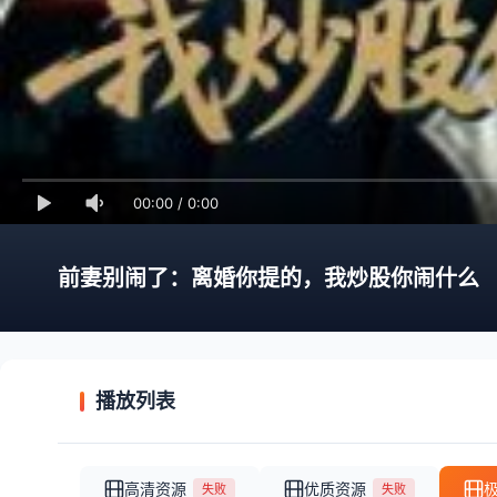
00:00
/
0:00
前妻别闹了：离婚你提的，我炒股你闹什么
播放列表
高清资源
优质资源
失败
失败