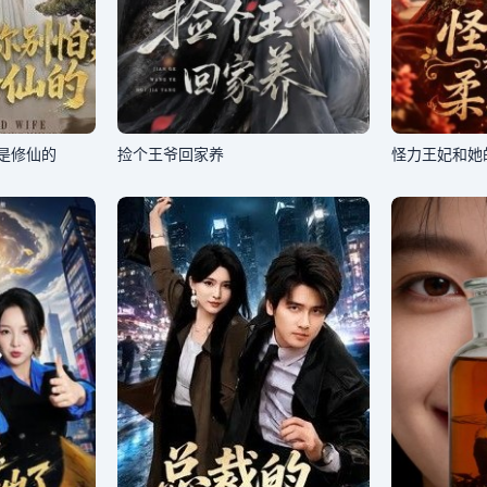
是修仙的
捡个王爷回家养
怪力王妃和她