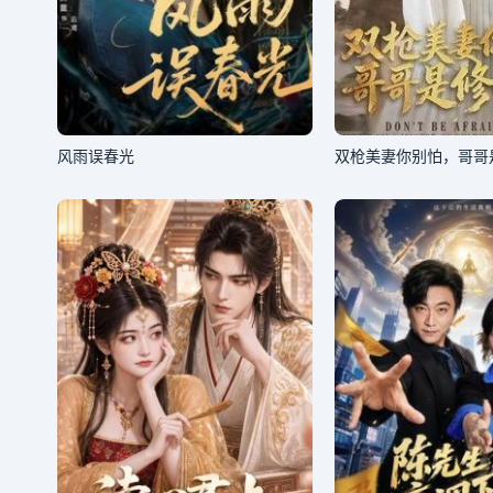
风雨误春光
双枪美妻你别怕，哥哥