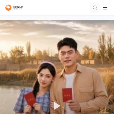
全集完结
正片
全集完结
正片
全80集
完结
已完结
完结
全集完结
全集完结