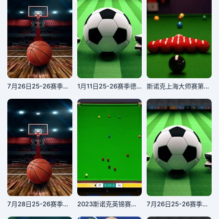
7月26日25-26赛季浙BA 宁海95VS77北仑
1月11日25-26赛季德甲联赛 门兴格拉德巴赫VS奥格斯堡
斯诺克上海大师赛第二轮：约翰·希金斯VS杰克·利索夫斯基
7月28日25-26赛季浙BA 德清83VS91安吉
2023斯诺克英锦赛第二轮侯赛因·瓦菲6-1马修·塞尔特20231130
7月26日25-26赛季湖南省足球联赛 张家界队VS湘西州队