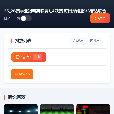
25_26赛季亚冠精英联赛1_4决赛 町田泽维亚VS吉达联合
2
自动下一集
详情
播放列表
测速
排序
全高清3
失败
20260420
猜你喜欢