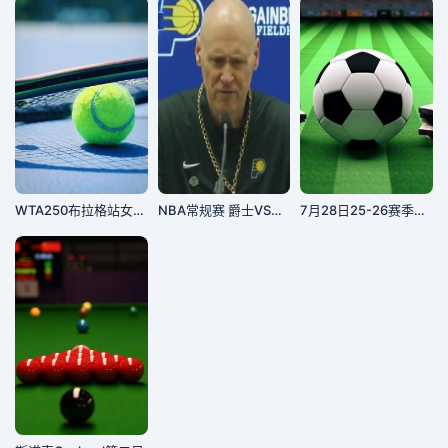
WTA250布拉格站女单决赛：斯尼古尔VS塔格尔
NBA常规赛 爵士VS步行者 20250405
7月28日25-26赛季足球热身赛 切尔西VS西悉尼流浪者