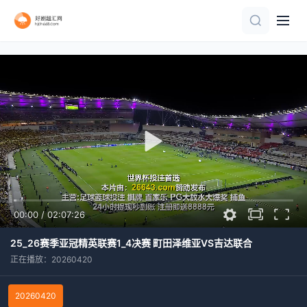
正片
正片
更新至HD
正片
HD
正片
更新至HD
HD
正片
完结
00:00
/
02:07:26
25_26赛季亚冠精英联赛1_4决赛 町田泽维亚VS吉达联合
正在播放：20260420
20260420