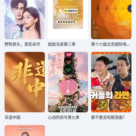
野狗骨头，意犹未尽
姐姐当家第二季
第十六届北京国际电影节颁奖典
非遗中国
心动的信号第九季
要不要去吃碗泡面？