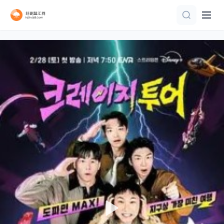
第5集
第3期
20260731第2期下
第4期
更新至20260806期姐姐的母带2第4期下
正片
第4期
更新至20260806期
更新至第02期
第10期完结