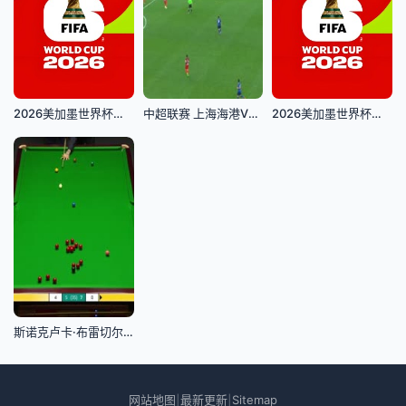
2026美加墨世界杯小组赛E组：德国VS科特迪瓦
中超联赛 上海海港VS上海申花 20240427
2026美加墨世界杯小组赛F组：荷兰VS瑞典
斯诺克卢卡·布雷切尔18-15马克·塞尔比20230501(李照)【第二阶段】
网站地图
最新更新
Sitemap
|
|