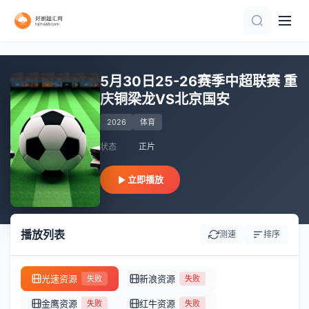
正片
HD
正片
正片
HD
正片
更新至HD
HD
更新至HD
HD
5月30日25-26赛季中超联赛 重
庆铜梁龙VS北京国安
2026
体育
状态
正片
立即播放
播放列表
测速
排序
光速资源
新浪资源
失败
失败
金鹰资源
红牛资源
失败
失败