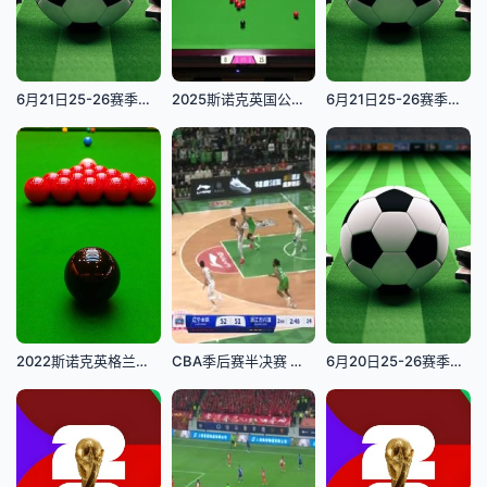
6月21日25-26赛季贵州村超联赛 阳光村足球队VS小堡村足球队
2025斯诺克英国公开赛第2轮常冰玉4-1龙泽煌20250923
6月21日25-26赛季贵州村超联赛 富民村足球队VS水尾村足球队
2022斯诺克英格兰公开赛 第2轮：徐思VS丁俊晖录播
CBA季后赛半决赛 辽宁本钢VS浙江方兴渡 20250501
6月20日25-26赛季贵州村超联赛 色边村足球队VS阳光村足球队