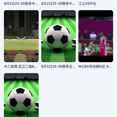
8月5日25-26赛季中乙联赛 湖北青年星VS江西庐山
8月2日25-26赛季中乙联赛 上海赛更达VS长春喜都
江山VS开化
中乙联赛 武汉三镇B队VS泰安天贶 20250823
8月5日25-26赛季足球热身 赛曼城VSK联赛全明星
WCBA常规赛B组 合肥文旅VS黑龙江上东 20250102