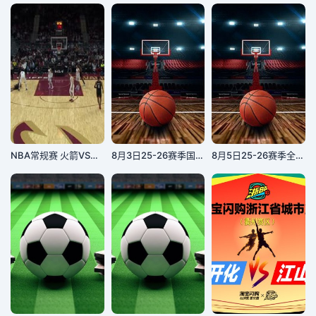
NBA常规赛 火箭VS骑士 20231219
8月3日25-26赛季国青男篮热身赛 加拿大大卫安篮球学院VS澳大利亚纽纳华丁闪电队
8月5日25-26赛季全国青年篮球联赛 福建浔兴75VS72辽宁沈阳三生